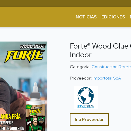
NOTICIAS
EDICIONES
Forte® Wood Glue 
Indoor
Categoría:
Construcción
Ferret
Proveedor:
Importotal SpA
Ir a Proveedor