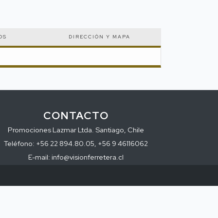
OS
DIRECCIÓN Y MAPA
CONTACTO
Promociones Lazmar Ltda. Santiago, Chile
Teléfono: +56 22 894.80.05, +56 9 46116062
E-mail: info@visionferretera.cl