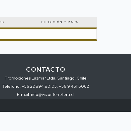
OS
DIRECCIÓN Y MAPA
CONTACTO
Promociones Lazmar Ltda. Santiago, Chile
Teléfono: +56 22 894.80.05, +56 9 46116062
E-mail: info@visionferretera.cl