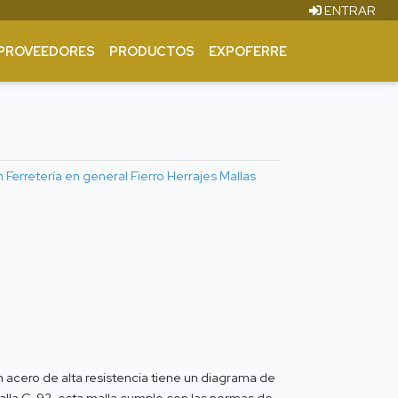
ENTRAR
PROVEEDORES
PRODUCTOS
EXPOFERRE
n
Ferretería en general
Fierro
Herrajes
Mallas
n acero de alta resistencia tiene un diagrama de
malla C-92, esta malla cumple con las normas de