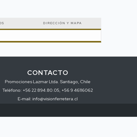
OS
DIRECCIÓN Y MAPA
CONTACTO
Promociones Lazmar Ltda. Santiago, Chile
Teléfono: +56 22 894.80.05, +56 9 46116062
E-mail: info@visionferretera.cl