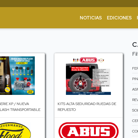
NOTICIAS
EDICIONES
C
Fi
FER
PIN
ASF
RE
ERIE XP / NUEVA
KITS ALTA SEGURIDAD RUEDAS DE
LASH TRANSPORTABLE
REPUESTO
SO
CE
CO