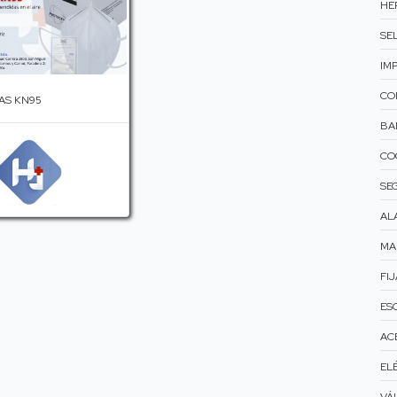
HE
SEL
IM
CO
AS KN95
BA
CO
SE
AL
MA
FIJ
ES
AC
ELÉ