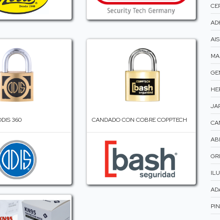
CER
AD
AI
MA
GE
HE
JAR
DIS 360
CANDADO CON COBRE COPPTECH
CA
AB
GRI
ILU
AD
PI