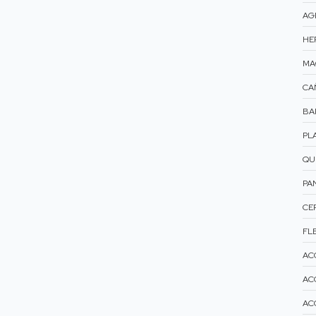
AG
HE
MA
CA
BA
PL
QU
PA
CE
FLE
AC
AC
AC