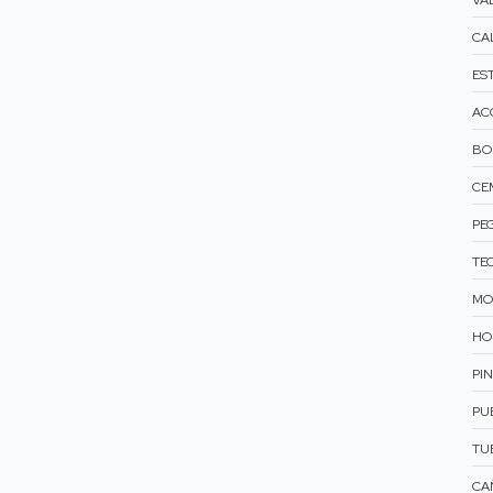
VÁ
CA
ES
AC
BO
CE
PE
TE
MO
HO
PI
PU
TU
CAÑ