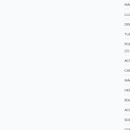
MÁ
LIJ
DI
TU
PO
(2)
AC
CA
MÁ
HE
EQ
AC
SO
CO