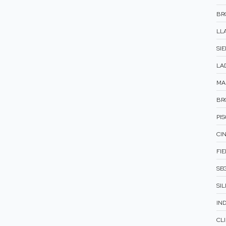
BR
LLA
SI
LAD
MA
BR
PIS
CIN
FIE
SEG
SIL
IND
CL