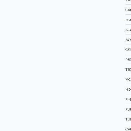
VÁ
CA
ES
AC
BO
CE
PE
TE
MO
HO
PI
PU
TU
CAÑ