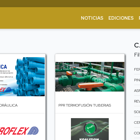
NOTICIAS
EDICIONES
C
Fi
FER
PIN
ASF
RE
IDRÁULICA
PPR TERMOFUSIÓN TUBERIAS
SO
CE
CO