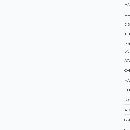
MÁ
LIJ
DI
TU
PO
(2)
AC
CA
MÁ
HE
EQ
AC
SO
CO