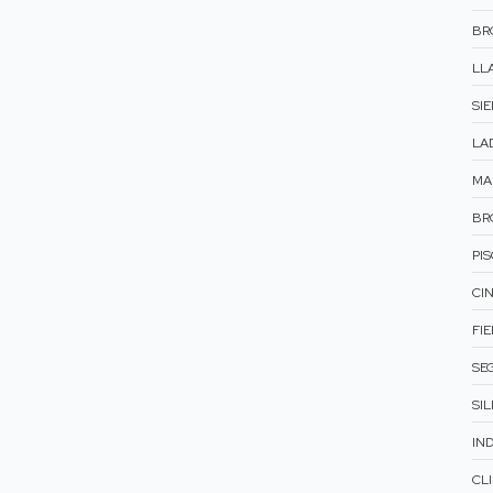
BR
LLA
SI
LAD
MA
BR
PIS
CIN
FIE
SEG
SIL
IND
CL