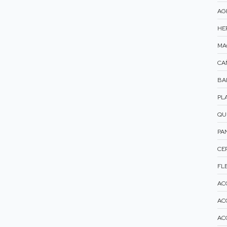
AG
HE
MA
CA
BA
PL
QU
PA
CE
FLE
AC
AC
AC