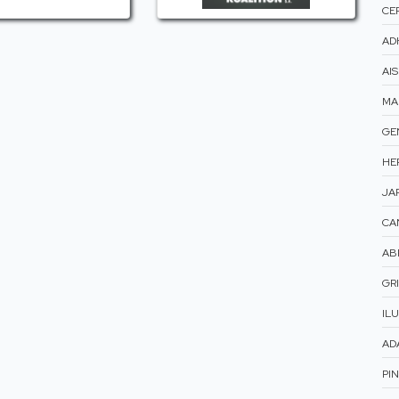
CER
AD
AI
MA
GE
HE
JAR
CA
AB
GRI
ILU
AD
PI