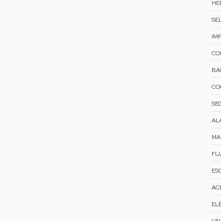
HE
SEL
IM
CO
BA
CO
SE
AL
MA
FIJ
ES
AC
ELÉ