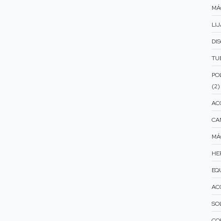
MÁ
LIJ
DI
TU
PO
(2)
AC
CA
MÁ
HE
EQ
AC
SO
CO