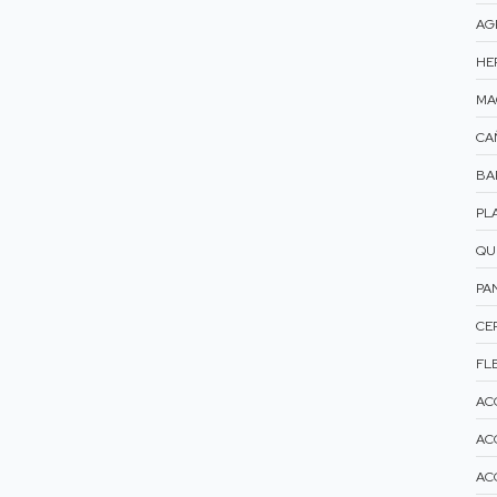
AG
HE
MA
CA
BA
PL
QU
PA
CE
FLE
AC
AC
AC