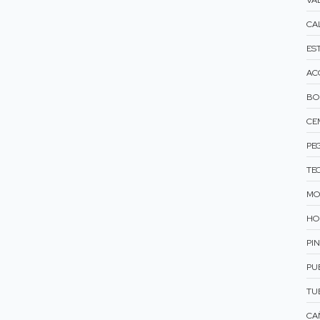
VÁ
CA
ES
AC
BO
CE
PE
TE
MO
HO
PI
PU
TU
CAÑ