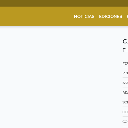
NOTICIAS
EDICIONES
C
Fi
FER
PIN
ASF
RE
SO
CE
CO