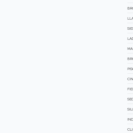
BR
LLA
SI
LAD
MA
BR
PIS
CIN
FIE
SEG
SIL
IND
CL