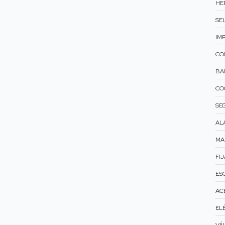
HE
SEL
IM
CO
BA
CO
SE
AL
MA
FIJ
ES
AC
ELÉ