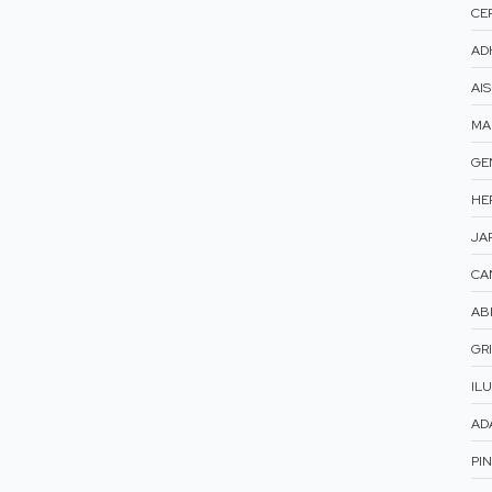
CER
AD
AI
MA
GE
HE
JAR
CA
AB
GRI
ILU
AD
PI