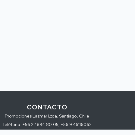
CONTACTO
Promociones Lazmar Ltda. Santiago, Chile
Teléfono: +56 22 894.80.05, +56 9 46116062
E-mail: info@visionferretera.cl