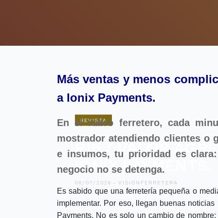
Más ventas y menos complica
a Ionix Payments.
REVISTA
En el rubro ferretero, cada min
mostrador atendiendo clientes o g
P16 / VALOR AGR
e insumos, tu prioridad es clara
IONIX PAYMENTS.
negocio no se detenga.
06/07/2026 -
VISIÓNFERRETERA
Es sabido que una ferretería pequeña o media
implementar. Por eso, llegan buenas noticias 
Payments. No es solo un cambio de nombre: 