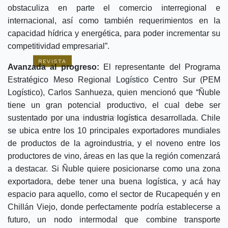
obstaculiza en parte el comercio interregional e
internacional, así como también requerimientos en la
capacidad hídrica y energética, para poder incrementar su
competitividad empresarial”.
REVISTA
Avanzada al progreso:
El representante del Programa
Estratégico Meso Regional Logístico Centro Sur (PEM
EN CONTEXTO / ÑUBLE:
Logístico), Carlos Sanhueza, quien mencionó que “Ñuble
TRANSPORTE Y LOGÍSTICA EN
PLENO DESARROLLO
tiene un gran potencial productivo, el cual debe ser
sustentado por una industria logística desarrollada. Chile
03/03/2025 -
VISIÓNFERRETERA
se ubica entre los 10 principales exportadores mundiales
de productos de la agroindustria, y el noveno entre los
productores de vino, áreas en las que la región comenzará
a destacar. Si Ñuble quiere posicionarse como una zona
exportadora, debe tener una buena logística, y acá hay
espacio para aquello, como el sector de Rucapequén y en
Chillán Viejo, donde perfectamente podría establecerse a
futuro, un nodo intermodal que combine transporte