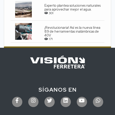
Experto plantea soluciones naturales
para aprovechar mejor el agua.
301
¡Revolucionaria! Así es la nueva línea
89 de herramientas inalámbricas de
40V
171
SÍGANOS EN