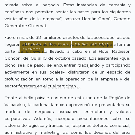
mirada sobre el negocio. Estas instancias de cercanía y
confianza nos permiten sentar las bases para los siguientes
veinte años de la empresa”, sostuvo Hernán Cornú, Gerente
General de Chilemat.
Fueron más de 38 familiares directos de los asociados los que
llegaron a la actividad (todos mayores de 18 años), para formar
CADENAS FERRETERAS
CAPACITACIONES
EVENTOS
parte de un evento llevado a cabo en el Hotel Radisson
Concón, del 08 al 10 de octubre pasado. Los asistentes -que,
CHILEMAT PROYECTA SU
dicho sea de paso, se encuentran trabajando y participando
FUTURO EN EL PRIMER
activamente en sus locales-, disfrutaron de un espacio de
CONGRESO NUEVAS
profundización en torno a la operación de la empresa y del
GENERACIONES
sector ferretero en el cual participan.
19/12/2019 -
VISIÓNFERRETERA
Frente al bello paisaje costero de esta zona de la Región de
Valparaíso, la cadena también aprovechó de presentarles su
modelo de negocios asociativo, estructura y valores
corporativos. Además, incorporó presentaciones sobre su
sistema de logística y transporte, los planes del área comercial,
administrativa y marketing, así como los desafíos del área