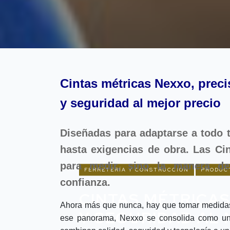
Cintas métricas Nexxo, preci
y seguridad al mejor precio
Diseñadas para adaptarse a todo t
hasta exigencias de obra. Las C
para medir, sino la manera de
FERRETERÍA Y CONSTRUCCIÓN
PRODUC
confianza.
CINTAS MÉTRICAS
Ahora más que nunca, hay que tomar medidas 
Y SEGURIDAD AL 
ese panorama, Nexxo se consolida como una