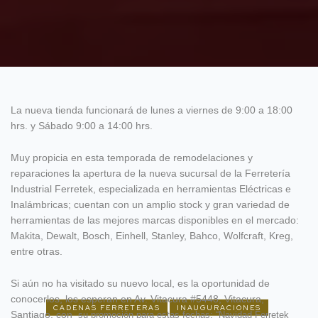
La nueva tienda funcionará de lunes a viernes de 9:00 a 18:00
hrs. y Sábado 9:00 a 14:00 hrs.
Muy propicia en esta temporada de remodelaciones y
reparaciones la apertura de la nueva sucursal de la Ferretería
Industrial Ferretek, especializada en herramientas Eléctricas e
Inalámbricas; cuentan con un amplio stock y gran variedad de
herramientas de las mejores marcas disponibles en el mercado:
Makita, Dewalt, Bosch, Einhell, Stanley, Bahco, Wolfcraft, Kreg,
entre otras.
Si aún no ha visitado su nuevo local, es la oportunidad de
conocerlos, los esperan en Av. Vitacura #5448, Vitacura,
CADENAS FERRETERAS
INAUGURACIONES
Santiago, con
su promoción para estas fechas: “Navidad Ferretek