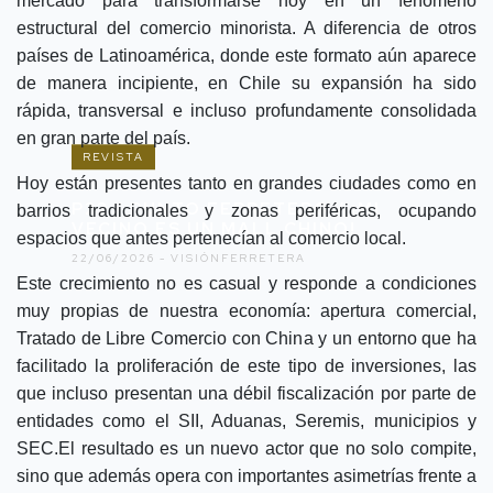
mercado para transformarse hoy en un fenómeno
estructural del comercio minorista. A diferencia de otros
países de Latinoamérica, donde este formato aún aparece
de manera incipiente, en Chile su expansión ha sido
rápida, transversal e incluso profundamente consolidada
en gran parte del país.
REVISTA
Hoy están presentes tanto en grandes ciudades como en
P22 / PUNTO FERRETERO / ¡MI
barrios tradicionales y zonas periféricas, ocupando
VECINO ES UN MALL CHINO!
espacios que antes pertenecían al comercio local.
22/06/2026 -
VISIÓNFERRETERA
Este crecimiento no es casual y responde a condiciones
muy propias de nuestra economía: apertura comercial,
Tratado de Libre Comercio con China y un entorno que ha
facilitado la proliferación de este tipo de inversiones, las
que incluso presentan una débil fiscalización por parte de
entidades como el SII, Aduanas, Seremis, municipios y
SEC.El resultado es un nuevo actor que no solo compite,
sino que además opera con importantes asimetrías frente a