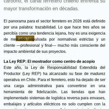
carbono, el canal ferretero chileno enfrenta su
mayor transformación en décadas.
El panorama para el sector ferretero en 2026 está definido
por una palabra: trazabilidad. Lo que hace tres años se
percibía como una tendencia lejana, hoy es una exigencia
REVISTA
de mercado impulsada por normativas estrictas y un
cliente —profesional y final— mucho más consciente del
P46 / OFERTA VERDE / EL
impacto ambiental de sus proyectos.
SALTO HACIA LA FERRETERÍA
CIRCULAR CHILE 2026.
La Ley REP: El mostrador como centro de acopio
08/04/2026 -
VISIÓNFERRETERA
Este año, la Ley de Responsabilidad Extendida del
Productor (Ley REP) ha alcanzado su fase de madurez
operativa en Chile. Para el ferretero, esto ha dejado de ser
una carga administrativa para convertirse en una
herramienta de fidelización. Las tiendas que han
implementado sistemas de logística reversa para envases,
embalajes y artículos eléctricos no solo cumplen con la