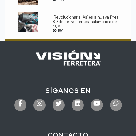
¡Revolucionaria! Así es la nueva línea
89 de herramientas inalámbricas de
40V
180
SÍGANOS EN
CONTACTO