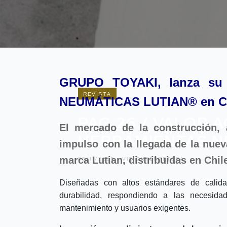
GRUPO TOYAKI, lanza su
REVISTA
NEUMÁTICAS LUTIAN® en Ch
PAG 26 / VALOR 
El mercado de la construcción, 
HERRAMIENTAS N
impulso con la llegada de la nuev
marca Lutian, distribuidas en Chil
03/11/2025 -
VISIÓNFERRETERA
Diseñadas con altos estándares de calidad
durabilidad, respondiendo a las necesida
mantenimiento y usuarios exigentes.