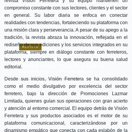
revista Visión Ferretera y su equipo mantienen un
compromiso constante con sus lectores, clientes y el sector
en general. Su labor diaria se enfoca en conectar
realidades con tendencias, fortaleciendo su plataforma con
una misión clara y perseverancia. A pesar de su apego a la
tradición, la revista abraza la innovación, reflejada en el
rediseño de sus ediciones y los servicios integrados en su
REVISTA
plataforma, siempre en diálogo constante con ferreteros,
lectores y anunciantes, lo que asegura su buena salud
PAG 28 / VISIÓN AL DÍA /
VISIÓN FERRETERA 17 AÑOS DE
editorial.
CONEXIÓN Y CRECIMIENTO.
Desde sus inicios, Visión Ferretera se ha consolidado
18/08/2025 -
VISIÓNFERRETERA
como el medio divulgativo por excelencia del sector
ferretero, bajo la dirección de Promociones Lazmar
Limitada, quienes guían sus operaciones con gran acierto
y atención al entorno comercial. El equipo detrás de Visión
Ferretera y sus productos asociados es el motor de su
plataforma comunicacional, caracterizándose por un
dinamismo empático que conecta con cada eslabón de la