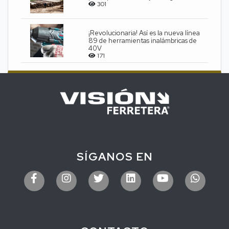
301
¡Revolucionaria! Así es la nueva línea
89 de herramientas inalámbricas de
40V
171
SÍGANOS EN