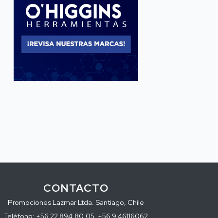
CONTACTO
Promociones Lazmar Ltda. Santiago, Chile
Teléfono: +56 22 894.80.05, +56 9 46116062